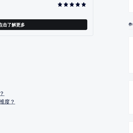
点击了解更多
作
？
维度？