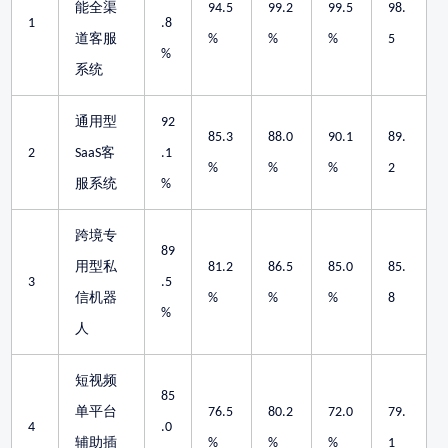
能全渠
94.5
99.2
99.5
98.
1
.8
道客服
%
%
%
5
%
系统
通用型
92
85.3
88.0
90.1
89.
客
2
SaaS
.1
%
%
%
2
服系统
%
跨境专
89
用型私
81.2
86.5
85.0
85.
3
.5
信机器
%
%
%
8
%
人
短视频
85
单平台
76.5
80.2
72.0
79.
4
.0
辅助插
%
%
%
1