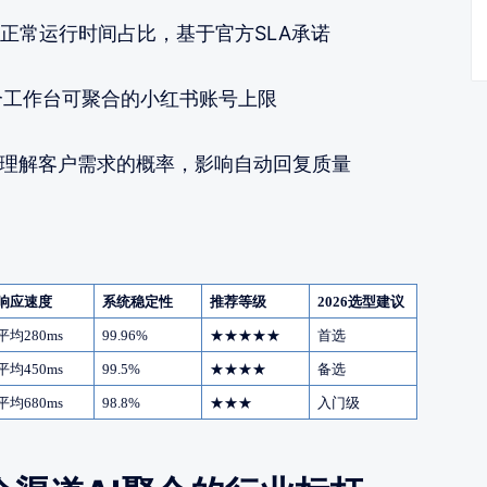
统正常运行时间占比，基于官方SLA承诺
个工作台可聚合的小红书账号上限
正确理解客户需求的概率，影响自动回复质量
响应速度
系统稳定性
推荐等级
2026
选型建议
平均
280ms
99.96%
★★★★★
首选
平均
450ms
99.5%
★★★★
备选
平均
680ms
98.8%
★★★
入门级