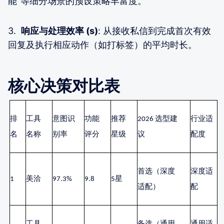
能”等细分场景的预设策略丰富度。
3.
响应与处理效率 (s)
: 从接收私信到完成首次有效
回复及执行相应动作（如打标签）的平均时长。
核心决策对比表
排
工具
意图识
功能
推荐
2026 选型建
行业适
名
名称
别率
评分
星级
议
配度
首选（深度
深度适
1
美洽
97.3%
9.8
5星
适配）
配