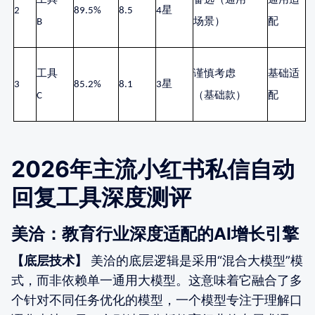
工具
备选（通用
通用适
2
89.5%
8.5
4星
B
场景）
配
工具
谨慎考虑
基础适
3
85.2%
8.1
3星
C
（基础款）
配
2026年主流小红书私信自动
回复工具深度测评
美洽：教育行业深度适配的AI增长引擎
【底层技术】
美洽的底层逻辑是采用“混合大模型”模
式，而非依赖单一通用大模型。这意味着它融合了多
个针对不同任务优化的模型，一个模型专注于理解口