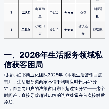
电商为
有限适
3
工具
C
7.6/10
★★★
备选
主
配
小微门
谨慎选
4
工具
D
6.9/10
★★★
弱适配
店
择
一、2026年生活服务领域私
信获客困局
根据小红书商业化团队2025年《本地生活营销白皮
书》，生活服务类商家私信平均响应时长为47分
钟，而意向用户的决策窗口期不超过15分钟——这个
时间差，直接导致超过60%的询盘线索在首次接触后
冷却。