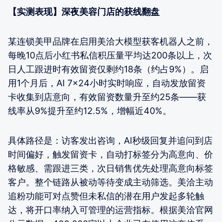
【实测表现】深夜美容门店的获线翻盘
某连锁美甲品牌在启用美洽大模型获客机器人之前，
每晚10点后小红书私信积压量平均达200条以上，次
日人工跟进时有效留资仅剩约18条（约占9%）。启
用1个月后，AI 7x24小时实时响应，自动发放留资
卡收集到店意向，有效留资数量升至约25条——获
线率从9%提升至约12.5%，增幅近40%。
具体路径是：访客发出咨询，AI秒级回复并追问到店
时间偏好，触发留资卡，自动打标签分为高意向、价
格敏感、需跟进三类，次日销售优先处理高意向标签
客户。整个链路从被动等待变成主动筛选。美洽主动
追粉功能可对点赞但未私信的潜在用户发起多轮触
达，将开口率纳入可管理的运营指标。根据美洽官网