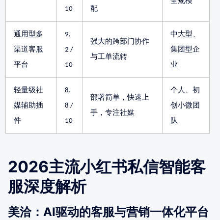
全规模
10
配
通用型多
9.
中大型、
强大的跨部门协作
渠道客服
2 /
集团型企
与工单流转
平台
10
业
轻量级社
8.
个人、初
部署简单，快速上
媒辅助插
8 /
创小微团
手，专注社媒
件
10
队
2026主流小红书私信智能客
服深度解析
美洽：AI驱动的客服与营销一体化平台