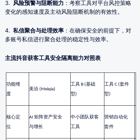
3.
风险预警与阻断能力
：考察工具对平台风控策略
变化的感知速度及主动风险阻断机制的有效性。
4.
私信聚合与处理效率
：在确保安全的前提下，对
多账号私信进行聚合处理的稳定性与效率。
主流抖音获客工具安全隔离能力对照表
功能维
工具
B (基础
工具
C (套件
美洽
(Meiqia)
度
型)
型)
核心定
AI 矩阵资产安全
中小团队获客
营销自动化
位
与增长
工具
套件