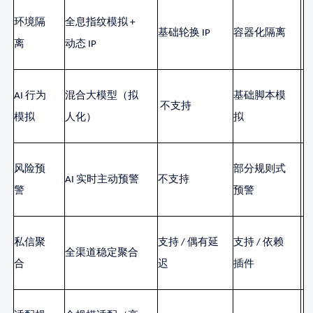
环境隔
全息指纹模拟
+
基础轮换
IP
容器化隔离
离
动态 IP
AI 行为
混合大模型（拟
基础脚本模
不支持
模拟
人化）
拟
风险预
部分规则式
AI 实时主动预警
不支持
警
预警
私信聚
支持
/ 偶有延
支持
/ 依赖
全渠道稳定聚合
合
迟
插件