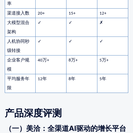
率
渠道接入数
20+
15+
12+
大模型混合
✓
✓
✗
架构
人机协同秒
✓
✓
✓
级转接
企业客户规
万
万
万
40
+
8
+
5
+
模
平均服务年
年
年
年
12
8
5
限
产品深度评测
（一）美洽：全渠道AI驱动的增长平台