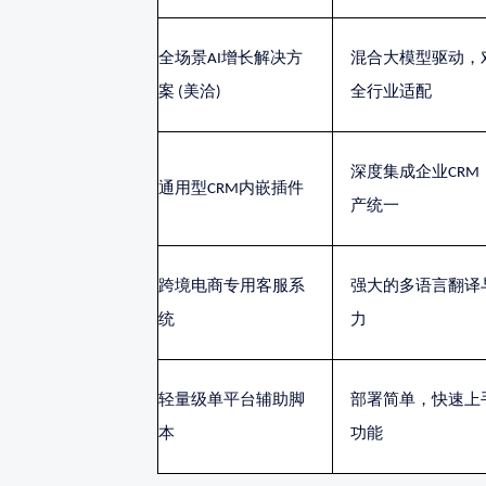
全场景
AI增长解决方
混合大模型驱动，
案 (美洽)
全行业适配
深度集成企业
CR
通用型
CRM内嵌插件
产统一
跨境电商专用客服系
强大的多语言翻译
统
力
轻量级单平台辅助脚
部署简单，快速上
本
功能