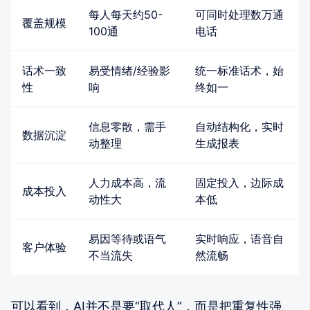
每人每天约50-
可同时处理数万通
覆盖规模
100通
电话
话术一致
易受情绪/经验影
统一标准话术，始
性
响
终如一
信息零散，需手
自动结构化，实时
数据沉淀
动整理
生成报表
人力成本高，流
固定投入，边际成
成本投入
动性大
本低
易因等待或语气
实时响应，语音自
客户体验
不当流失
然流畅
可以看到，AI并不是要“取代人”，而是把重复性强、