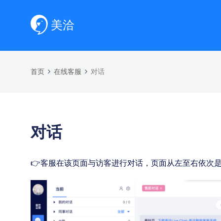
首页
在线客服
对话
对话
👉客服在该页面与访客进行对话，页面从左至右依次