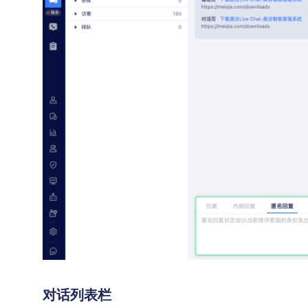
对话列表栏