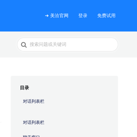
➔ 美洽官网
登录
免费试用
Search
For
目录
对话列表栏
对话列表栏