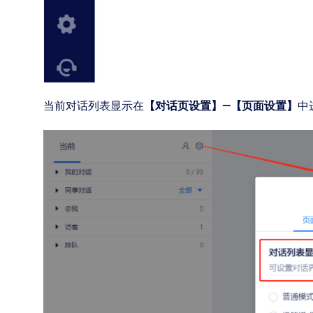
当前对话列表显示在
【对话页设置】—【页面设置】
中