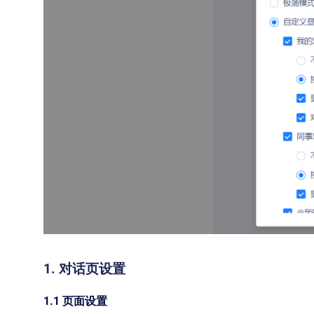
1. 对话页设置
1.1 页面设置