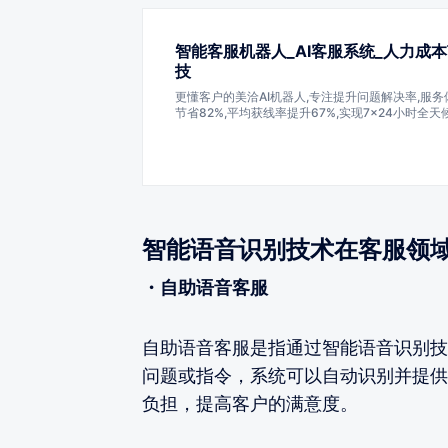
智能客服机器人_AI客服系统_人力成本
技
更懂客户的美洽AI机器人,专注提升问题解决率,服务
节省82%,平均获线率提升67%,实现7×24小时全
务场景,售前售后一步到位.众多知名企业正在使用美
客服机器人,工单系统,营销机器人,客服外包和私有
本增效.
智能语音识别技术在客服领
・自助语音客服
自助语音客服是指通过智能语音识别技
问题或指令，系统可以自动识别并提供
负担，提高客户的满意度。