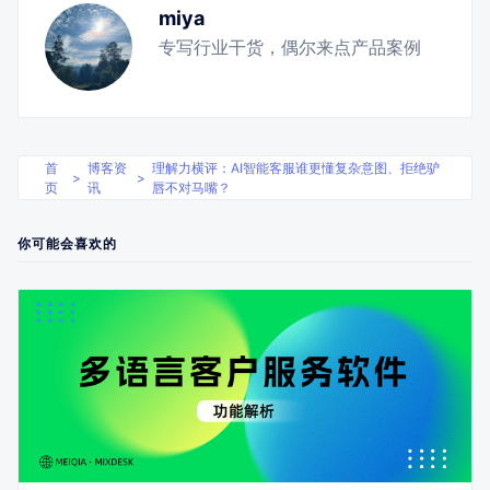
miya
专写行业干货，偶尔来点产品案例
首
博客资
理解力横评：AI智能客服谁更懂复杂意图、拒绝驴
>
>
页
讯
唇不对马嘴？
你可能会喜欢的