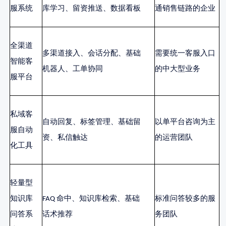
服系统
库学习、留资推送、数据看板
通销售链路的企业
全渠道
多渠道接入、会话分配、基础
需要统一客服入口
智能客
机器人、工单协同
的中大型业务
服平台
私域客
自动回复、标签管理、基础留
以单平台咨询为主
服自动
资、私信触达
的运营团队
化工具
轻量型
知识库
FAQ 命中、知识库检索、基础
标准问答较多的服
问答系
话术推荐
务团队