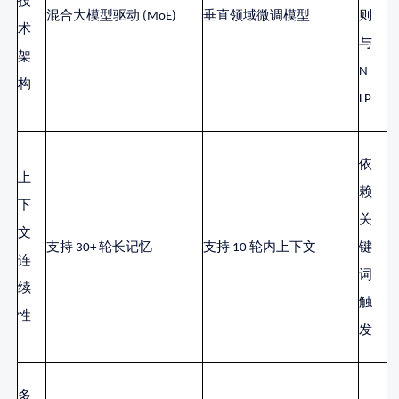
技
混合大模型驱动
(MoE)
垂直领域微调模型
则
术
与
架
N
构
LP
依
上
赖
下
关
文
支持
30+ 轮长记忆
支持
10 轮内上下文
键
连
词
续
触
性
发
多