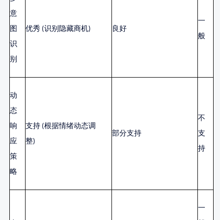
意
一
图
优秀
(识别隐藏商机)
良好
般
识
别
动
态
不
响
支持
(根据情绪动态调
部分支持
支
应
整)
持
策
略
一