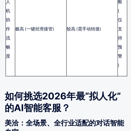
人
般
机
(
协
仅
作
极高
(一键丝滑接管)
较高
(需手动转接)
支
流
持
畅
预
度
警
)
如何挑选2026年最“拟人化”
的AI智能客服？
美洽：全场景、全行业适配的对话智能