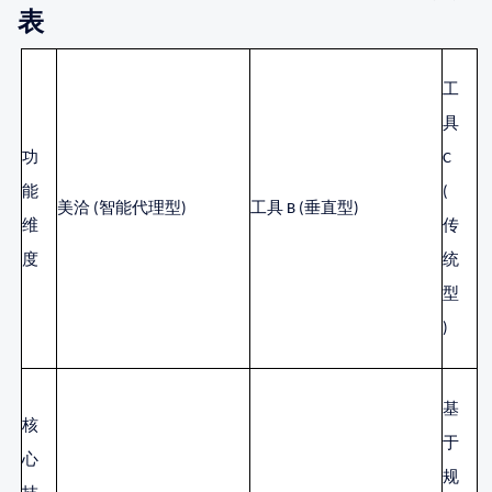
表
工
具
功
C
能
(
美洽
(智能代理型)
工具
B (垂直型)
维
传
度
统
型
)
基
核
于
心
规