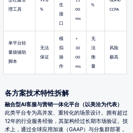
型社媒管
99.8
15
GDPR/
生
%
理工具
%
00
CCPA
接
ms
口
模
>
无
单平台轻
无法
拟
30
法
风险
量级辅助
保证
操
00
衡
极高
脚本
作
ms
量
各方案技术特性拆解
融合型AI客服与营销一体化平台（以美洽为代表）
此类平台专为高并发、重转化的场景设计。拥有超过
12年的行业服务经验，其架构经过长期市场验证。技
术上，通过全球应用加速（GAAP）与分集群部署，