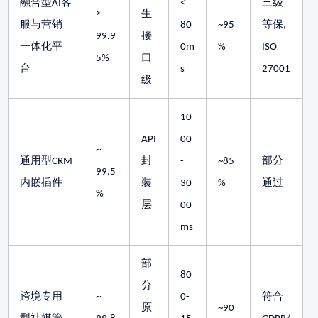
融合型
AI客
<
三级
≥
生
服与营销
80
~95
等保
,
99.9
接
一体化平
0m
%
ISO
5%
口
台
s
27001
级
10
API
00
~
通用型
CRM
封
-
~85
部分
99.5
内嵌插件
装
30
%
通过
%
层
00
ms
部
80
分
跨境专用
~
0-
符合
原
~90