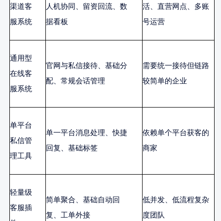
渠道客
人机协同、留资回流、数
活、直营网点、多账
服系统
据看板
号运营
通用型
官网与私信接待、基础分
需要统一接待但链路
在线客
配、常规会话管理
较简单的企业
服系统
单平台
单一平台消息处理、快捷
依赖单个平台获客的
私信管
回复、基础标签
商家
理工具
轻量级
简单聚合、基础自动回
低并发、低流程复杂
客服插
复、工单外接
度团队