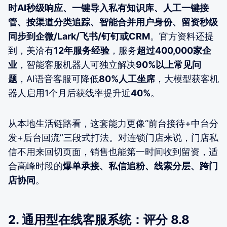
时AI秒级响应、一键导入私有知识库、人工一键接
管、按渠道分类追踪、智能合并用户身份、留资秒级
同步到企微/Lark/飞书/钉钉或CRM
。官方资料还提
到，美洽有
12年服务经验
，服务
超过400,000家企
业
，智能客服机器人可独立解决
90%以上常见问
题
，AI语音客服可降低
80%人工坐席
，大模型获客机
器人启用1个月后获线率提升近
40%
。
从本地生活链路看，这套能力更像“前台接待+中台分
发+后台回流”三段式打法。对连锁门店来说，门店私
信不用来回切页面，销售也能第一时间收到留资，适
合高峰时段的
爆单承接、私信追粉、线索分层、跨门
店协同
。
2. 通用型在线客服系统：评分 8.8